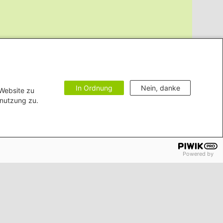
In Ordnung
Nein, danke
 Website zu
enutzung zu.
Powered by
zur Barrierefreiheit
Impressum
Bildnachweise