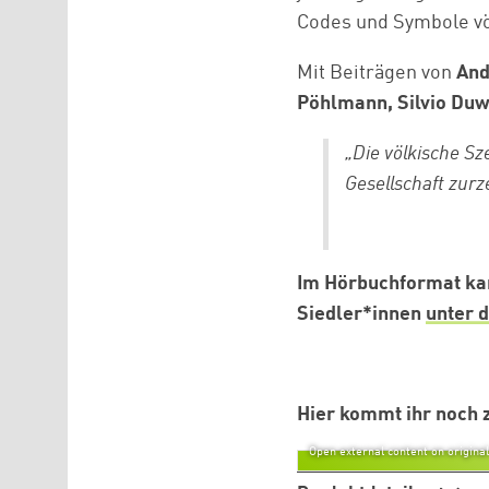
Codes und Symbole vö
Mit Beiträgen von
And
Pöhlmann, Silvio Duw
„Die völkische Sz
Gesellschaft zurz
Im Hörbuchformat kan
Siedler*innen
unter 
Hier kommt ihr noch 
Open external content on original