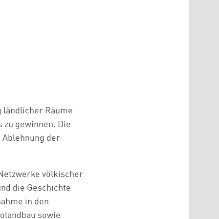
g ländlicher Räume
s zu gewinnen. Die
e Ablehnung der
 Netzwerke völkischer
und die Geschichte
snahme in den
kolandbau sowie