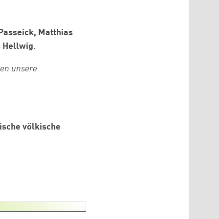
Passeick, Matthias
 Hellwig
.
nen unsere
ische völkische