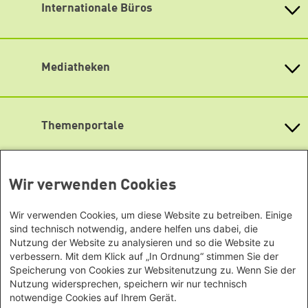
Internationale Büros
Heinrich-Böll-Stiftungen in den
1,5 cm hohe Türschwelle. Ein Fahrstuhl ist vorhanden.
Bundesländern
Lageplan
Asien
Baden-Württemberg
Newsletter abonnieren
Büro Peking - China
Bayern
Mediatheken
Büro Neu-Delhi - Indien
Berlin
Büro Phnom Penh - Kambodscha
Brandenburg
Info Hub Plastic
Büro Südostasien
Antifeminismus begegnen
Bremen
Gender Mediathek
Büro Seoul - Ostasien | Globaler
Themenportale
Hamburg
Dialog
Hessen
KommunalWiki
Afrika
Mecklenburg-Vorpommern
Heimatkunde
Büro Horn von Afrika -
Grüne Akademie
Niedersachsen
Wir verwenden Cookies
Grüne Websites
Somalia/Somaliland, Sudan,
Gunda-Werner-Institut
Nordrhein-Westfalen
GreenCampus Weiterbildung
Äthiopien
Bündnis 90 / Die Grünen
Rheinland-Pfalz
Wir verwenden Cookies, um diese Website zu betreiben. Einige
Archiv Grünes Gedächtnis
Bundestagsfraktion
Büro Nairobi - Kenia, Uganda,
sind technisch notwendig, andere helfen uns dabei, die
Saarland
Studienwerk
European Greens
Tansania
Nutzung der Website zu analysieren und so die Website zu
Sachsen
Die Grünen im Europäischen Parlament
verbessern. Mit dem Klick auf „In Ordnung“ stimmen Sie der
Büro Abuja - Nigeria
Green European Foundation
Sachsen-Anhalt
Speicherung von Cookies zur Websitenutzung zu. Wenn Sie der
Büro Dakar - Senegal
Schleswig-Holstein
Nutzung widersprechen, speichern wir nur technisch
Büro Kapstadt - Südafrika, Namibia,
notwendige Cookies auf Ihrem Gerät.
Thüringen