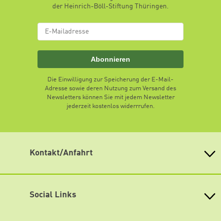
der Heinrich-Böll-Stiftung Thüringen.
Abonnieren
Die Einwilligung zur Speicherung der E-Mail-
Adresse sowie deren Nutzung zum Versand des
Newsletters können Sie mit jedem Newsletter
jederzeit kostenlos widerrrufen.
Kontakt/Anfahrt
Heinrich-Böll-Stiftung Thüringen e.V.
Trommsdorffstraße 5
99084 Erfurt
Social Links
Telefon: 0361 - 555 32 57
Fax: 0361 - 555 32 53
Facebook
e-Mail: info@boell-thueringen.de