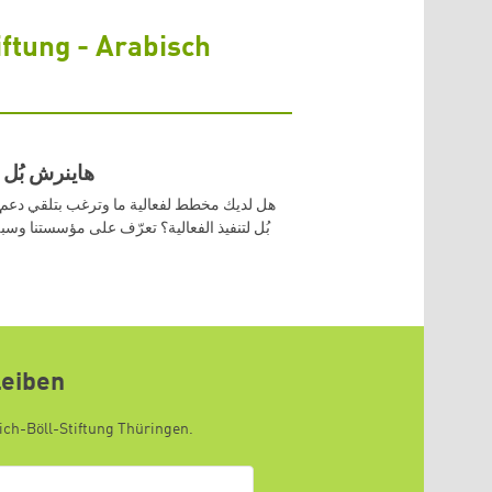
iftung - Arabisch
هاينرش بُل ب
هل لديك مخطط لفعالية ما وترغب بتلقي دع
بُل لتنفيذ الفعالية؟ تعرّف على مؤسستنا وس
leiben
ich-Böll-Stiftung Thüringen.