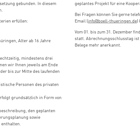
setzung gebunden. In diesem
geplantes Projekt für eine Koope
h.
Bei Fragen können Sie gerne telef
erien erfüllen:
Email (
info@boell-thueringen.de
)
Vom 01. bis zum 31. Dezember fin
statt. Abrechnungsschlusstag ist
üringen, Alter ab 16 Jahre
Belege mehr anerkannt.
rechtzeitig, mindestens drei
nnen wir Ihnen jeweils am Ende
er bis zur Mitte des laufenden
istische Personen des privaten
rfolgt grundsätzlich in Form von
beschreibung, den geplanten
zierungsplanung sowie
 enthalten.