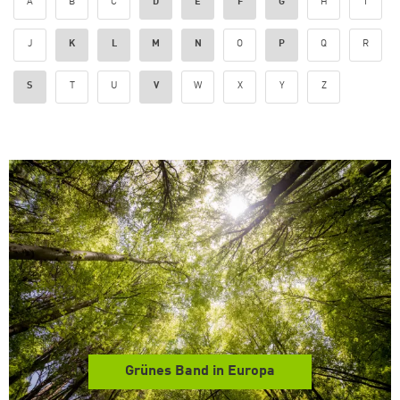
A
B
C
D
E
F
G
H
I
J
K
L
M
N
O
P
Q
R
S
T
U
V
W
X
Y
Z
Grünes Band in Europa